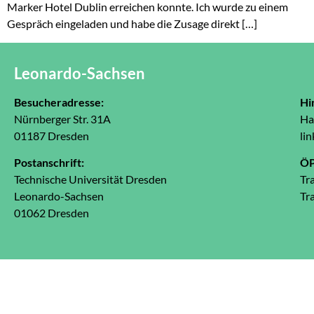
Marker Hotel Dublin erreichen konnte. Ich wurde zu einem
Gespräch eingeladen und habe die Zusage direkt […]
Leonardo-Sachsen
Besucheradresse:
Hi
Nürnberger Str. 31A
Ha
01187 Dresden
lin
Postanschrift:
Ö
Technische Universität Dresden
Tr
Leonardo-Sachsen
Tr
01062 Dresden