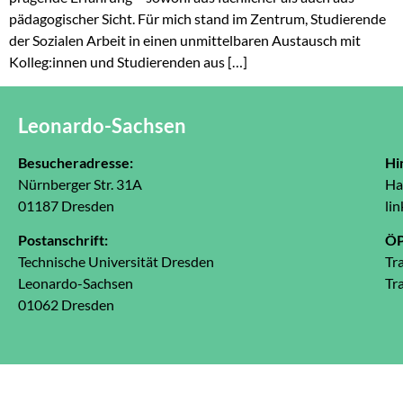
pädagogischer Sicht. Für mich stand im Zentrum, Studierende
der Sozialen Arbeit in einen unmittelbaren Austausch mit
Kolleg:innen und Studierenden aus […]
Leonardo-Sachsen
Besucheradresse:
Hi
Nürnberger Str. 31A
Ha
01187 Dresden
lin
Postanschrift:
Ö
Technische Universität Dresden
Tr
Leonardo-Sachsen
Tr
01062 Dresden