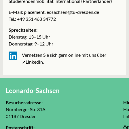
Studierendenmobilität international (Partnerländer)
E-Mail:
placement.leosachsen@tu-dresden.de
Tel.: +49 351 463 34772
Sprechzeiten:
Dienstag: 13–15 Uhr
Donnerstag: 9–12 Uhr
Vernetzen Sie sich gern online mit uns über
➚LinkedIn
.
Leonardo-Sachsen
Besucheradresse:
Hi
Nürnberger Str. 31A
Ha
01187 Dresden
lin
Postanschrift:
Ö