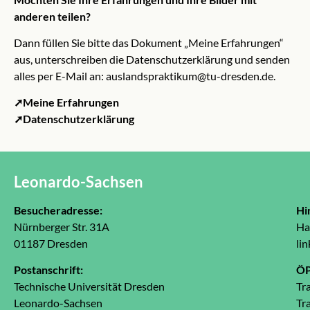
anderen teilen?
Dann füllen Sie bitte das Dokument „Meine Erfahrungen“
aus, unterschreiben die Datenschutzerklärung und senden
alles per E-Mail an:
auslandspraktikum@tu-dresden.de
.
➚Meine Erfahrungen
➚Datenschutzerklärung
Leonardo-Sachsen
Besucheradresse:
Hi
Nürnberger Str. 31A
Ha
01187 Dresden
lin
Postanschrift:
Ö
Technische Universität Dresden
Tr
Leonardo-Sachsen
Tr