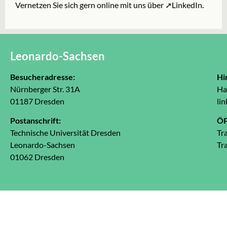
Vernetzen Sie sich gern online mit uns über
➚LinkedIn
.
Leonardo-Sachsen
Besucheradresse:
Hi
Nürnberger Str. 31A
Ha
01187 Dresden
lin
Postanschrift:
Ö
Technische Universität Dresden
Tr
Leonardo-Sachsen
Tr
01062 Dresden